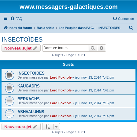
www.messagers-galactiques.com
FAQ
Connexion
R
Index du forum
Bac a sable
Les Peuples dans l'AG.
INSECTOÏDES
e
INSECTOÏDES
c
Rechercher
Recherche avanc
Nouveau sujet
h
4 sujets • Page
1
sur
1
e
Sujets
r
c
INSECTOÏDES
Dernier message par
Lord Foxhole
«
jeu. nov. 13, 2014 7:42 pm
h
KAUGADRS
e
Dernier message par
Lord Foxhole
«
jeu. nov. 13, 2014 7:41 pm
r
BERKAGHS
Dernier message par
Lord Foxhole
«
jeu. nov. 13, 2014 7:15 pm
ASHVALUNNS
Dernier message par
Lord Foxhole
«
jeu. nov. 13, 2014 7:14 pm
Nouveau sujet
4 sujets • Page
1
sur
1