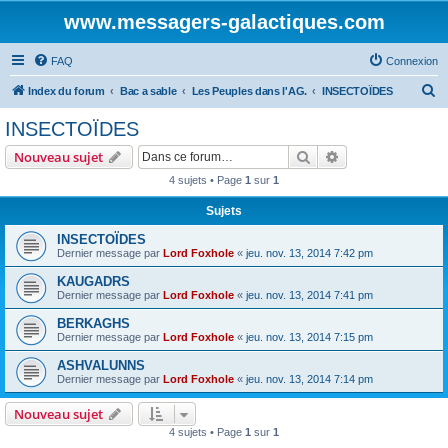
www.messagers-galactiques.com
FAQ
Connexion
R
Index du forum
Bac a sable
Les Peuples dans l'AG.
INSECTOÏDES
e
INSECTOÏDES
c
Rechercher
Recherche avanc
Nouveau sujet
h
4 sujets • Page
1
sur
1
e
Sujets
r
c
INSECTOÏDES
Dernier message par
Lord Foxhole
«
jeu. nov. 13, 2014 7:42 pm
h
KAUGADRS
e
Dernier message par
Lord Foxhole
«
jeu. nov. 13, 2014 7:41 pm
r
BERKAGHS
Dernier message par
Lord Foxhole
«
jeu. nov. 13, 2014 7:15 pm
ASHVALUNNS
Dernier message par
Lord Foxhole
«
jeu. nov. 13, 2014 7:14 pm
Nouveau sujet
4 sujets • Page
1
sur
1