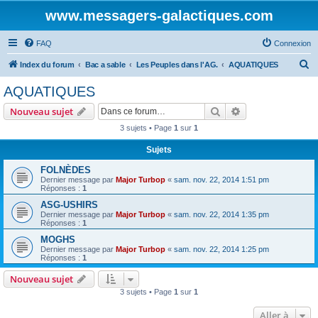
www.messagers-galactiques.com
FAQ
Connexion
R
Index du forum
Bac a sable
Les Peuples dans l'AG.
AQUATIQUES
e
AQUATIQUES
c
Rechercher
Recherche avanc
Nouveau sujet
h
3 sujets • Page
1
sur
1
e
Sujets
r
c
FOLNÈDES
Dernier message par
Major Turbop
«
sam. nov. 22, 2014 1:51 pm
h
Réponses :
1
e
ASG-USHIRS
Dernier message par
Major Turbop
«
sam. nov. 22, 2014 1:35 pm
r
Réponses :
1
MOGHS
Dernier message par
Major Turbop
«
sam. nov. 22, 2014 1:25 pm
Réponses :
1
Nouveau sujet
3 sujets • Page
1
sur
1
Aller à