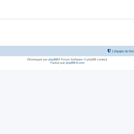
L’équipe du fo
Développé par
phpBB
® Forum Software © phpBB Limited
Traduit par
phpBB-fr.com