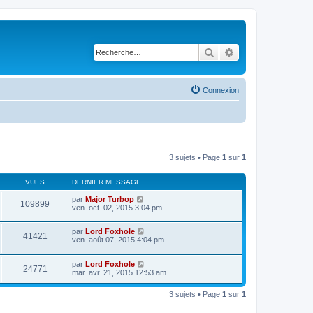
Rechercher
Recherche avancé
Connexion
3 sujets • Page
1
sur
1
VUES
DERNIER MESSAGE
par
Major Turbop
109899
ven. oct. 02, 2015 3:04 pm
par
Lord Foxhole
41421
ven. août 07, 2015 4:04 pm
par
Lord Foxhole
24771
mar. avr. 21, 2015 12:53 am
3 sujets • Page
1
sur
1