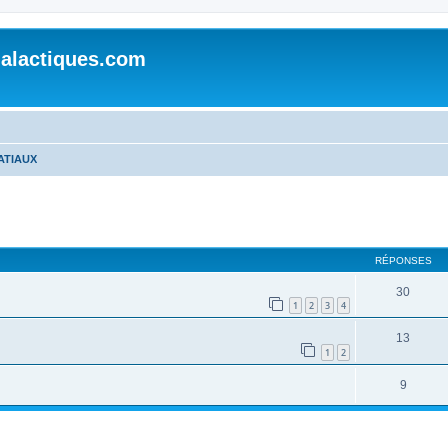
alactiques.com
ATIAUX
cher
cherche avancée
RÉPONSES
30
1
2
3
4
13
1
2
9