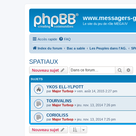
www.messagers-g
Le site du jeu de rôle MEGA IV
Accès rapide
FAQ
Index du forum
Bac a sable
Les Peuples dans l'AG.
SP
SPATIAUX
Recher
Re
Nouveau sujet
SUJETS
YKOS ELL-YLPOTT
par
Major Turbop
» ven. août 14, 2015 2:27 pm
TOURVALINS
par
Major Turbop
» jeu. nov. 13, 2014 7:26 pm
CORIOLISS
par
Major Turbop
» jeu. nov. 13, 2014 7:25 pm
Nouveau sujet