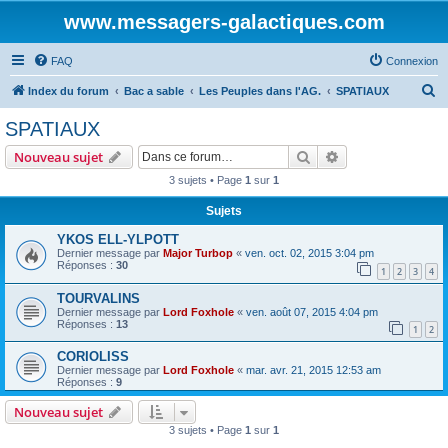
www.messagers-galactiques.com
FAQ
Connexion
R
Index du forum
Bac a sable
Les Peuples dans l'AG.
SPATIAUX
e
SPATIAUX
c
Rechercher
Recherche avanc
Nouveau sujet
h
3 sujets • Page
1
sur
1
e
Sujets
r
c
YKOS ELL-YLPOTT
Dernier message par
Major Turbop
«
ven. oct. 02, 2015 3:04 pm
h
Réponses :
30
1
2
3
4
e
TOURVALINS
r
Dernier message par
Lord Foxhole
«
ven. août 07, 2015 4:04 pm
Réponses :
13
1
2
CORIOLISS
Dernier message par
Lord Foxhole
«
mar. avr. 21, 2015 12:53 am
Réponses :
9
Nouveau sujet
3 sujets • Page
1
sur
1