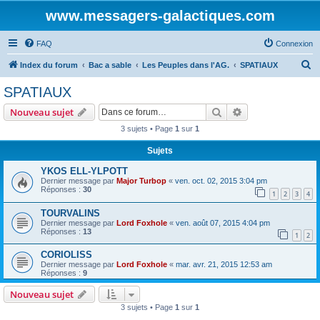
www.messagers-galactiques.com
FAQ
Connexion
R
Index du forum
Bac a sable
Les Peuples dans l'AG.
SPATIAUX
e
SPATIAUX
c
Rechercher
Recherche avanc
Nouveau sujet
h
3 sujets • Page
1
sur
1
e
Sujets
r
c
YKOS ELL-YLPOTT
Dernier message par
Major Turbop
«
ven. oct. 02, 2015 3:04 pm
h
Réponses :
30
1
2
3
4
e
TOURVALINS
r
Dernier message par
Lord Foxhole
«
ven. août 07, 2015 4:04 pm
Réponses :
13
1
2
CORIOLISS
Dernier message par
Lord Foxhole
«
mar. avr. 21, 2015 12:53 am
Réponses :
9
Nouveau sujet
3 sujets • Page
1
sur
1