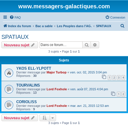
www.messagers-galactiques.com
FAQ
Connexion
R
Index du forum
Bac a sable
Les Peuples dans l'AG.
SPATIAUX
e
SPATIAUX
c
Rechercher
Recherche avanc
Nouveau sujet
h
3 sujets • Page
1
sur
1
e
Sujets
r
c
YKOS ELL-YLPOTT
Dernier message par
Major Turbop
«
ven. oct. 02, 2015 3:04 pm
h
Réponses :
30
1
2
3
4
e
TOURVALINS
r
Dernier message par
Lord Foxhole
«
ven. août 07, 2015 4:04 pm
Réponses :
13
1
2
CORIOLISS
Dernier message par
Lord Foxhole
«
mar. avr. 21, 2015 12:53 am
Réponses :
9
Nouveau sujet
3 sujets • Page
1
sur
1