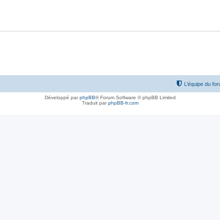
L’équipe du fo
Développé par
phpBB
® Forum Software © phpBB Limited
Traduit par
phpBB-fr.com