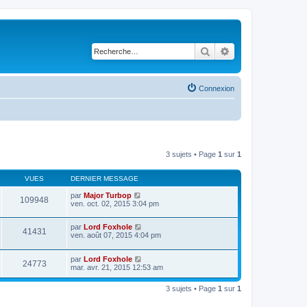
Rechercher
Recherche avancé
Connexion
3 sujets • Page
1
sur
1
VUES
DERNIER MESSAGE
par
Major Turbop
109948
ven. oct. 02, 2015 3:04 pm
par
Lord Foxhole
41431
ven. août 07, 2015 4:04 pm
par
Lord Foxhole
24773
mar. avr. 21, 2015 12:53 am
3 sujets • Page
1
sur
1