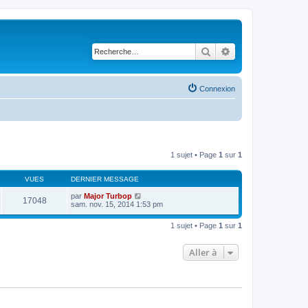
Rechercher
Recherche avancé
Connexion
1 sujet • Page
1
sur
1
VUES
DERNIER MESSAGE
par
Major Turbop
17048
sam. nov. 15, 2014 1:53 pm
1 sujet • Page
1
sur
1
Aller à