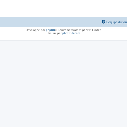
L’équipe du fo
Développé par
phpBB
® Forum Software © phpBB Limited
Traduit par
phpBB-fr.com