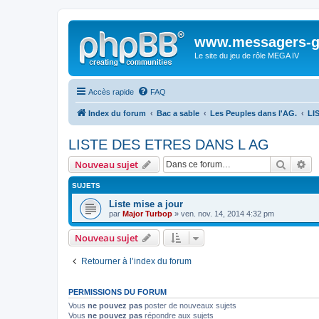
www.messagers-g
Le site du jeu de rôle MEGA IV
Accès rapide
FAQ
Index du forum
Bac a sable
Les Peuples dans l'AG.
LI
LISTE DES ETRES DANS L AG
Recher
Re
Nouveau sujet
SUJETS
Liste mise a jour
par
Major Turbop
» ven. nov. 14, 2014 4:32 pm
Nouveau sujet
Retourner à l’index du forum
PERMISSIONS DU FORUM
Vous
ne pouvez pas
poster de nouveaux sujets
Vous
ne pouvez pas
répondre aux sujets