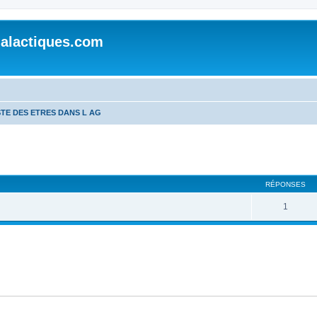
alactiques.com
STE DES ETRES DANS L AG
cher
cherche avancée
RÉPONSES
1