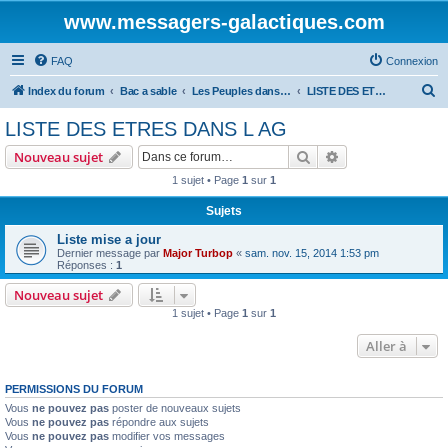
www.messagers-galactiques.com
FAQ
Connexion
R
Index du forum
Bac a sable
Les Peuples dans l'AG.
LISTE DES ETRES DANS L AG
e
LISTE DES ETRES DANS L AG
c
Rechercher
Recherche avanc
Nouveau sujet
h
1 sujet • Page
1
sur
1
e
Sujets
r
c
Liste mise a jour
Dernier message par
Major Turbop
«
sam. nov. 15, 2014 1:53 pm
h
Réponses :
1
e
Nouveau sujet
r
1 sujet • Page
1
sur
1
Aller à
PERMISSIONS DU FORUM
Vous
ne pouvez pas
poster de nouveaux sujets
Vous
ne pouvez pas
répondre aux sujets
Vous
ne pouvez pas
modifier vos messages