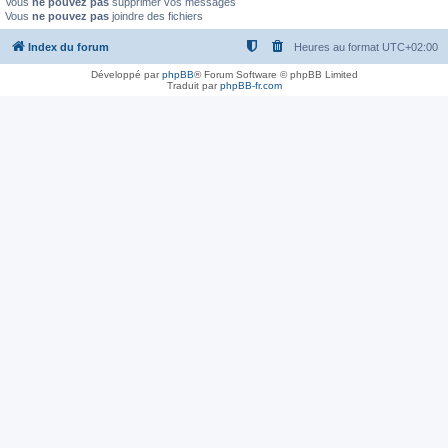
Vous
ne pouvez pas
supprimer vos messages
Vous
ne pouvez pas
joindre des fichiers
Index du forum
Heures au format
UTC+02:00
Développé par
phpBB
® Forum Software © phpBB Limited
Traduit par
phpBB-fr.com