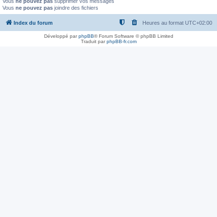
Vous
ne pouvez pas
supprimer vos messages
Vous
ne pouvez pas
joindre des fichiers
Index du forum
Heures au format
UTC+02:00
Développé par
phpBB
® Forum Software © phpBB Limited
Traduit par
phpBB-fr.com