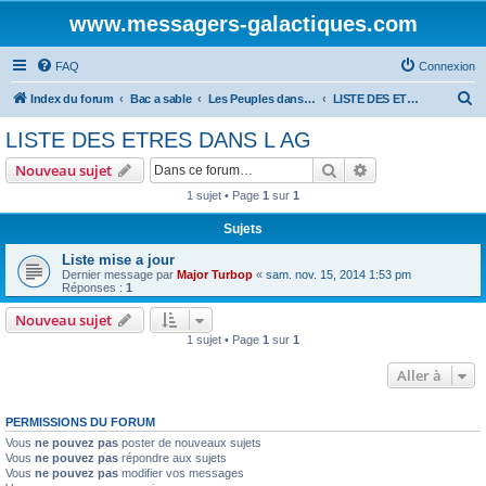
www.messagers-galactiques.com
FAQ
Connexion
R
Index du forum
Bac a sable
Les Peuples dans l'AG.
LISTE DES ETRES DANS L AG
e
LISTE DES ETRES DANS L AG
c
Rechercher
Recherche avanc
Nouveau sujet
h
1 sujet • Page
1
sur
1
e
Sujets
r
c
Liste mise a jour
Dernier message par
Major Turbop
«
sam. nov. 15, 2014 1:53 pm
h
Réponses :
1
e
Nouveau sujet
r
1 sujet • Page
1
sur
1
Aller à
PERMISSIONS DU FORUM
Vous
ne pouvez pas
poster de nouveaux sujets
Vous
ne pouvez pas
répondre aux sujets
Vous
ne pouvez pas
modifier vos messages