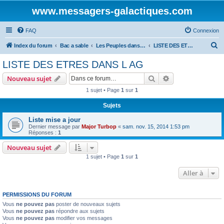
www.messagers-galactiques.com
FAQ
Connexion
R
Index du forum
Bac a sable
Les Peuples dans l'AG.
LISTE DES ETRES DANS L AG
e
LISTE DES ETRES DANS L AG
c
Rechercher
Recherche avanc
Nouveau sujet
h
1 sujet • Page
1
sur
1
e
Sujets
r
c
Liste mise a jour
Dernier message par
Major Turbop
«
sam. nov. 15, 2014 1:53 pm
h
Réponses :
1
e
Nouveau sujet
r
1 sujet • Page
1
sur
1
Aller à
PERMISSIONS DU FORUM
Vous
ne pouvez pas
poster de nouveaux sujets
Vous
ne pouvez pas
répondre aux sujets
Vous
ne pouvez pas
modifier vos messages