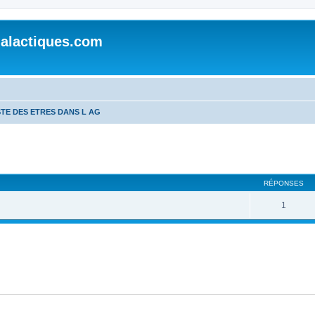
alactiques.com
STE DES ETRES DANS L AG
cher
cherche avancée
RÉPONSES
1