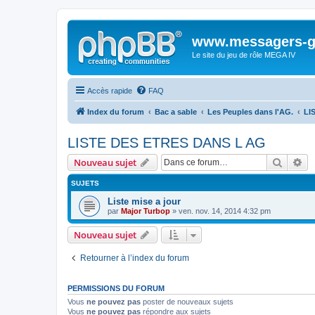
www.messagers-g
Le site du jeu de rôle MEGA IV
Accès rapide
FAQ
Index du forum
Bac a sable
Les Peuples dans l'AG.
LI
LISTE DES ETRES DANS L AG
Recher
Re
Nouveau sujet
SUJETS
Liste mise a jour
par
Major Turbop
» ven. nov. 14, 2014 4:32 pm
Nouveau sujet
Retourner à l’index du forum
PERMISSIONS DU FORUM
Vous
ne pouvez pas
poster de nouveaux sujets
Vous
ne pouvez pas
répondre aux sujets