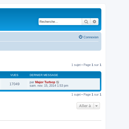
Rechercher
Recherche avancé
Connexion
1 sujet • Page
1
sur
1
VUES
DERNIER MESSAGE
par
Major Turbop
17049
sam. nov. 15, 2014 1:53 pm
1 sujet • Page
1
sur
1
Aller à