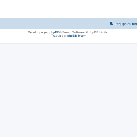
L’équipe du fo
Développé par
phpBB
® Forum Software © phpBB Limited
Traduit par
phpBB-fr.com