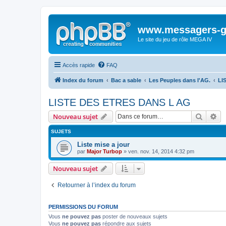
www.messagers-g
Le site du jeu de rôle MEGA IV
Accès rapide
FAQ
Index du forum
Bac a sable
Les Peuples dans l'AG.
LI
LISTE DES ETRES DANS L AG
Recher
Re
Nouveau sujet
SUJETS
Liste mise a jour
par
Major Turbop
» ven. nov. 14, 2014 4:32 pm
Nouveau sujet
Retourner à l’index du forum
PERMISSIONS DU FORUM
Vous
ne pouvez pas
poster de nouveaux sujets
Vous
ne pouvez pas
répondre aux sujets