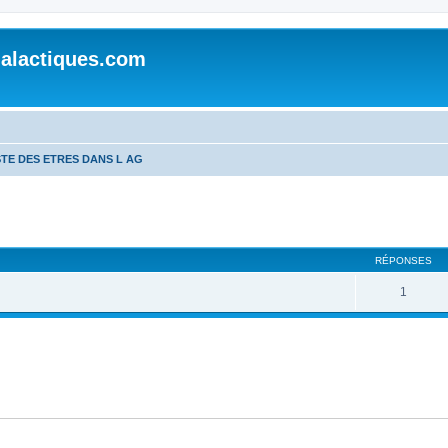
alactiques.com
STE DES ETRES DANS L AG
cher
cherche avancée
RÉPONSES
1