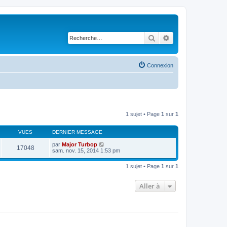
Rechercher
Recherche avancé
Connexion
1 sujet • Page
1
sur
1
VUES
DERNIER MESSAGE
par
Major Turbop
17048
sam. nov. 15, 2014 1:53 pm
1 sujet • Page
1
sur
1
Aller à