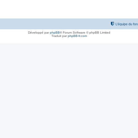
L’équipe du fo
Développé par
phpBB
® Forum Software © phpBB Limited
Traduit par
phpBB-fr.com