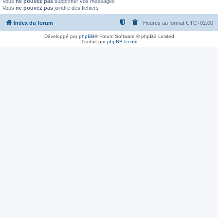
Vous
ne pouvez pas
supprimer vos messages
Vous
ne pouvez pas
joindre des fichiers
Index du forum
Heures au format
UTC+02:00
Développé par
phpBB
® Forum Software © phpBB Limited
Traduit par
phpBB-fr.com