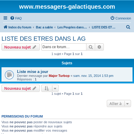
www.messagers-galactiques.com
FAQ
Connexion
R
Index du forum
Bac a sable
Les Peuples dans l'AG.
LISTE DES ETRES DANS L AG
e
LISTE DES ETRES DANS L AG
c
Rechercher
Recherche avanc
Nouveau sujet
h
1 sujet • Page
1
sur
1
e
Sujets
r
c
Liste mise a jour
Dernier message par
Major Turbop
«
sam. nov. 15, 2014 1:53 pm
h
Réponses :
1
e
Nouveau sujet
r
1 sujet • Page
1
sur
1
Aller à
PERMISSIONS DU FORUM
Vous
ne pouvez pas
poster de nouveaux sujets
Vous
ne pouvez pas
répondre aux sujets
Vous
ne pouvez pas
modifier vos messages