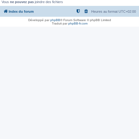
Vous
ne pouvez pas
joindre des fichiers
Index du forum
Heures au format
UTC+02:00
Développé par
phpBB
® Forum Software © phpBB Limited
Traduit par
phpBB-fr.com