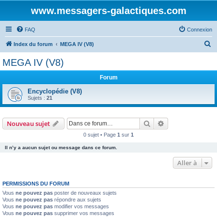
www.messagers-galactiques.com
FAQ
Connexion
R
Index du forum
MEGA IV (V8)
e
MEGA IV (V8)
c
Forum
h
e
Encyclopédie (V8)
Sujets :
21
r
c
Rechercher
Recherche avanc
Nouveau sujet
h
0 sujet • Page
1
sur
1
e
Il n’y a aucun sujet ou message dans ce forum.
r
Aller à
PERMISSIONS DU FORUM
Vous
ne pouvez pas
poster de nouveaux sujets
Vous
ne pouvez pas
répondre aux sujets
Vous
ne pouvez pas
modifier vos messages
Vous
ne pouvez pas
supprimer vos messages