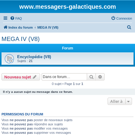
www.messagers-galactiques.com
FAQ
Connexion
R
Index du forum
MEGA IV (V8)
e
MEGA IV (V8)
c
Forum
h
e
Encyclopédie (V8)
Sujets :
21
r
c
Rechercher
Recherche avanc
Nouveau sujet
h
0 sujet • Page
1
sur
1
e
Il n’y a aucun sujet ou message dans ce forum.
r
Aller à
PERMISSIONS DU FORUM
Vous
ne pouvez pas
poster de nouveaux sujets
Vous
ne pouvez pas
répondre aux sujets
Vous
ne pouvez pas
modifier vos messages
Vous
ne pouvez pas
supprimer vos messages