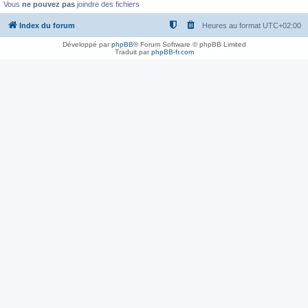
Vous
ne pouvez pas
joindre des fichiers
Index du forum
Heures au format
UTC+02:00
Développé par
phpBB
® Forum Software © phpBB Limited
Traduit par
phpBB-fr.com