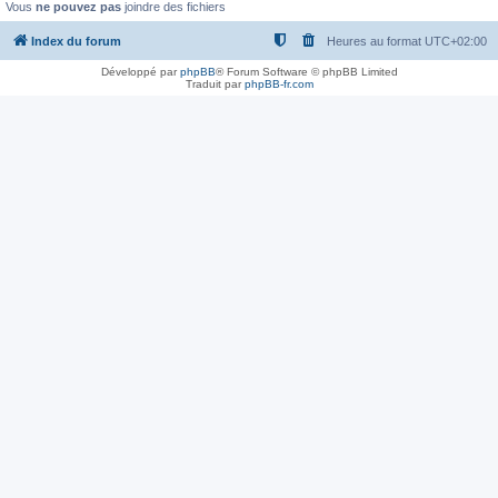
Vous
ne pouvez pas
joindre des fichiers
Index du forum
Heures au format
UTC+02:00
Développé par
phpBB
® Forum Software © phpBB Limited
Traduit par
phpBB-fr.com