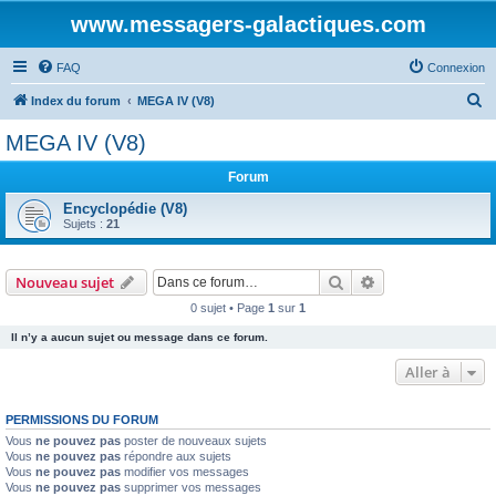
www.messagers-galactiques.com
FAQ
Connexion
R
Index du forum
MEGA IV (V8)
e
MEGA IV (V8)
c
Forum
h
e
Encyclopédie (V8)
Sujets :
21
r
c
Rechercher
Recherche avanc
Nouveau sujet
h
0 sujet • Page
1
sur
1
e
Il n’y a aucun sujet ou message dans ce forum.
r
Aller à
PERMISSIONS DU FORUM
Vous
ne pouvez pas
poster de nouveaux sujets
Vous
ne pouvez pas
répondre aux sujets
Vous
ne pouvez pas
modifier vos messages
Vous
ne pouvez pas
supprimer vos messages