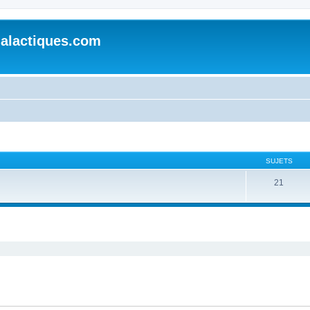
alactiques.com
SUJETS
21
cher
cherche avancée