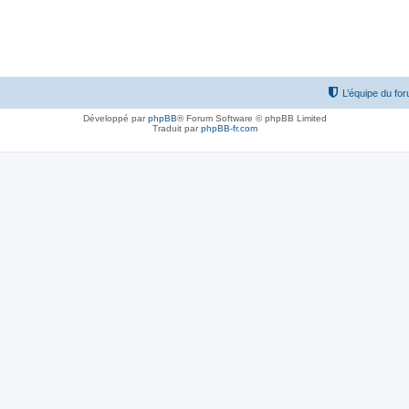
L’équipe du fo
Développé par
phpBB
® Forum Software © phpBB Limited
Traduit par
phpBB-fr.com