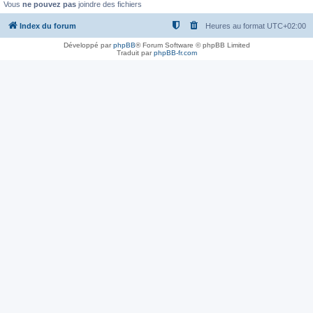
Vous
ne pouvez pas
joindre des fichiers
Index du forum
Heures au format
UTC+02:00
Développé par
phpBB
® Forum Software © phpBB Limited
Traduit par
phpBB-fr.com