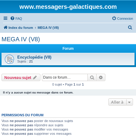
www.messagers-galactiques.com
FAQ
Connexion
R
Index du forum
MEGA IV (V8)
e
MEGA IV (V8)
c
Forum
h
e
Encyclopédie (V8)
Sujets :
21
r
c
Rechercher
Recherche avanc
Nouveau sujet
h
0 sujet • Page
1
sur
1
e
Il n’y a aucun sujet ou message dans ce forum.
r
Aller à
PERMISSIONS DU FORUM
Vous
ne pouvez pas
poster de nouveaux sujets
Vous
ne pouvez pas
répondre aux sujets
Vous
ne pouvez pas
modifier vos messages
Vous
ne pouvez pas
supprimer vos messages