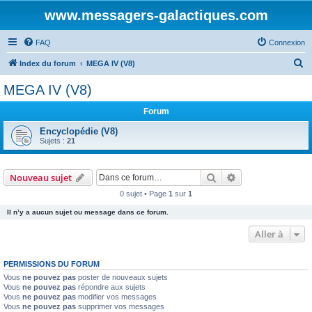
www.messagers-galactiques.com
FAQ
Connexion
R
Index du forum
MEGA IV (V8)
e
MEGA IV (V8)
c
Forum
h
e
Encyclopédie (V8)
Sujets :
21
r
c
Rechercher
Recherche avanc
Nouveau sujet
h
0 sujet • Page
1
sur
1
e
Il n’y a aucun sujet ou message dans ce forum.
r
Aller à
PERMISSIONS DU FORUM
Vous
ne pouvez pas
poster de nouveaux sujets
Vous
ne pouvez pas
répondre aux sujets
Vous
ne pouvez pas
modifier vos messages
Vous
ne pouvez pas
supprimer vos messages