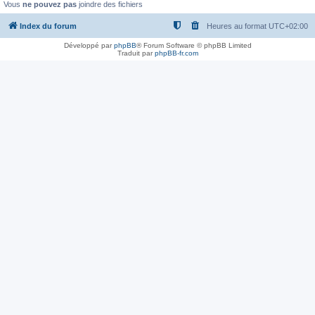
Vous
ne pouvez pas
joindre des fichiers
Index du forum
Heures au format
UTC+02:00
Développé par
phpBB
® Forum Software © phpBB Limited
Traduit par
phpBB-fr.com