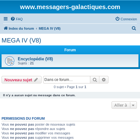
www.messagers-galactiques.com
FAQ
Connexion
R
Index du forum
MEGA IV (V8)
e
MEGA IV (V8)
c
Forum
h
e
Encyclopédie (V8)
Sujets :
21
r
c
Rechercher
Recherche avanc
Nouveau sujet
h
0 sujet • Page
1
sur
1
e
Il n’y a aucun sujet ou message dans ce forum.
r
Aller à
PERMISSIONS DU FORUM
Vous
ne pouvez pas
poster de nouveaux sujets
Vous
ne pouvez pas
répondre aux sujets
Vous
ne pouvez pas
modifier vos messages
Vous
ne pouvez pas
supprimer vos messages