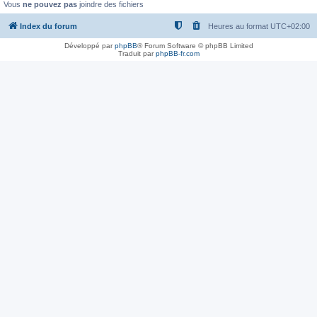
Vous
ne pouvez pas
joindre des fichiers
Index du forum
Heures au format
UTC+02:00
Développé par
phpBB
® Forum Software © phpBB Limited
Traduit par
phpBB-fr.com