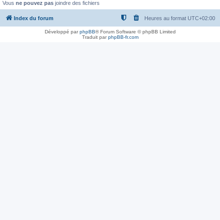
Vous
ne pouvez pas
joindre des fichiers
Index du forum
Heures au format
UTC+02:00
Développé par
phpBB
® Forum Software © phpBB Limited
Traduit par
phpBB-fr.com