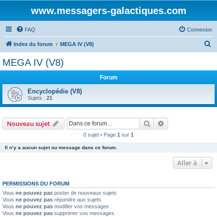
www.messagers-galactiques.com
FAQ
Connexion
R
Index du forum
MEGA IV (V8)
e
MEGA IV (V8)
c
Forum
h
e
Encyclopédie (V8)
Sujets :
21
r
c
Rechercher
Recherche avanc
Nouveau sujet
h
0 sujet • Page
1
sur
1
e
Il n’y a aucun sujet ou message dans ce forum.
r
Aller à
PERMISSIONS DU FORUM
Vous
ne pouvez pas
poster de nouveaux sujets
Vous
ne pouvez pas
répondre aux sujets
Vous
ne pouvez pas
modifier vos messages
Vous
ne pouvez pas
supprimer vos messages