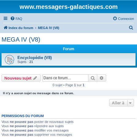
www.messagers-galactiques.com
FAQ
Connexion
R
Index du forum
MEGA IV (V8)
e
MEGA IV (V8)
c
Forum
h
e
Encyclopédie (V8)
Sujets :
21
r
c
Rechercher
Recherche avanc
Nouveau sujet
h
0 sujet • Page
1
sur
1
e
Il n’y a aucun sujet ou message dans ce forum.
r
Aller à
PERMISSIONS DU FORUM
Vous
ne pouvez pas
poster de nouveaux sujets
Vous
ne pouvez pas
répondre aux sujets
Vous
ne pouvez pas
modifier vos messages
Vous
ne pouvez pas
supprimer vos messages