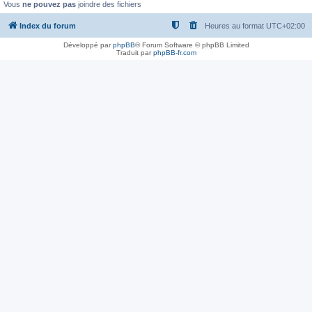
Vous
ne pouvez pas
joindre des fichiers
Index du forum
Heures au format
UTC+02:00
Développé par
phpBB
® Forum Software © phpBB Limited
Traduit par
phpBB-fr.com