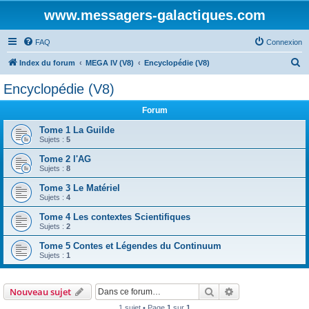
www.messagers-galactiques.com
FAQ
Connexion
R
Index du forum
MEGA IV (V8)
Encyclopédie (V8)
e
Encyclopédie (V8)
c
Forum
h
e
Tome 1 La Guilde
Sujets :
5
r
Tome 2 l'AG
c
Sujets :
8
h
Tome 3 Le Matériel
e
Sujets :
4
r
Tome 4 Les contextes Scientifiques
Sujets :
2
Tome 5 Contes et Légendes du Continuum
Sujets :
1
Rechercher
Recherche avanc
Nouveau sujet
1 sujet • Page
1
sur
1