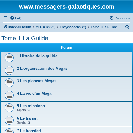
www.messagers-galactiques.com
FAQ
Connexion
R
Index du forum
MEGA IV (V8)
Encyclopédie (V8)
Tome 1 La Guilde
e
Tome 1 La Guilde
c
Forum
h
e
1 Histoire de la guilde
r
2 L'organisation des Megas
c
h
3 Les planètes Megas
e
r
4 La vie d'un Mega
5 Les missions
Sujets :
2
6 Le transit
Sujets :
2
7 Le transfert