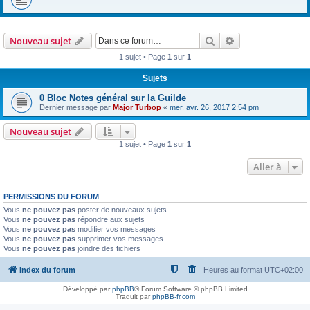
Rechercher
Recherche avanc
Nouveau sujet
1 sujet • Page
1
sur
1
Sujets
0 Bloc Notes général sur la Guilde
Dernier message par
Major Turbop
«
mer. avr. 26, 2017 2:54 pm
Nouveau sujet
1 sujet • Page
1
sur
1
Aller à
PERMISSIONS DU FORUM
Vous
ne pouvez pas
poster de nouveaux sujets
Vous
ne pouvez pas
répondre aux sujets
Vous
ne pouvez pas
modifier vos messages
Vous
ne pouvez pas
supprimer vos messages
Vous
ne pouvez pas
joindre des fichiers
Index du forum
Heures au format
UTC+02:00
Développé par
phpBB
® Forum Software © phpBB Limited
Traduit par
phpBB-fr.com