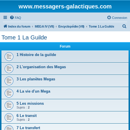
www.messagers-galactiques.com
FAQ
Connexion
R
Index du forum
MEGA IV (V8)
Encyclopédie (V8)
Tome 1 La Guilde
e
Tome 1 La Guilde
c
Forum
h
e
1 Histoire de la guilde
r
2 L'organisation des Megas
c
h
3 Les planètes Megas
e
r
4 La vie d'un Mega
5 Les missions
Sujets :
2
6 Le transit
Sujets :
2
7 Le transfert