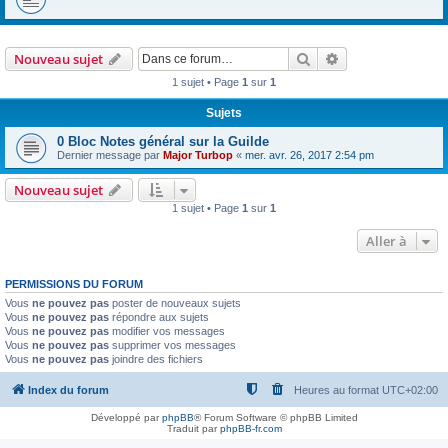
Rechercher
Recherche avanc
Nouveau sujet
1 sujet • Page
1
sur
1
Sujets
0 Bloc Notes général sur la Guilde
Dernier message par
Major Turbop
«
mer. avr. 26, 2017 2:54 pm
Nouveau sujet
1 sujet • Page
1
sur
1
Aller à
PERMISSIONS DU FORUM
Vous
ne pouvez pas
poster de nouveaux sujets
Vous
ne pouvez pas
répondre aux sujets
Vous
ne pouvez pas
modifier vos messages
Vous
ne pouvez pas
supprimer vos messages
Vous
ne pouvez pas
joindre des fichiers
Index du forum
Heures au format
UTC+02:00
Développé par
phpBB
® Forum Software © phpBB Limited
Traduit par
phpBB-fr.com