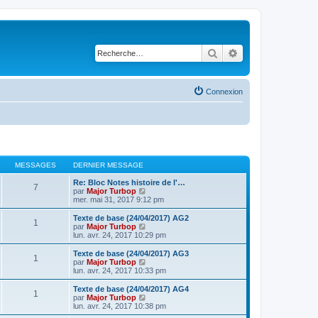
Rechercher
Recherche avancé
Connexion
MESSAGES
DERNIER MESSAGE
Re: Bloc Notes histoire de l'…
7
V
par
Major Turbop
o
mer. mai 31, 2017 9:12 pm
i
r
Texte de base (24/04/2017) AG2
1
l
V
par
Major Turbop
e
o
lun. avr. 24, 2017 10:29 pm
d
i
e
r
Texte de base (24/04/2017) AG3
1
r
l
V
par
Major Turbop
n
e
o
lun. avr. 24, 2017 10:33 pm
i
d
i
e
e
r
Texte de base (24/04/2017) AG4
r
1
r
l
V
par
Major Turbop
m
n
e
o
lun. avr. 24, 2017 10:38 pm
e
i
d
i
s