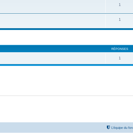
1
1
cher
cherche avancée
RÉPONSES
1
L’équipe du fo