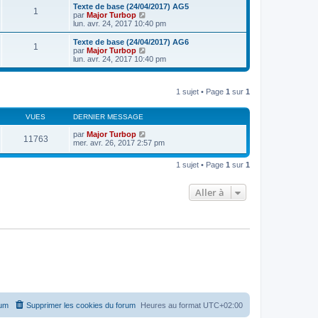
e
e
r
Texte de base (24/04/2017) AG5
s
r
1
r
l
V
par
Major Turbop
a
m
n
e
o
lun. avr. 24, 2017 10:40 pm
g
e
i
d
i
e
s
e
e
r
Texte de base (24/04/2017) AG6
s
r
1
r
l
V
par
Major Turbop
a
m
n
e
o
lun. avr. 24, 2017 10:40 pm
g
e
i
d
i
e
s
e
e
r
s
r
r
l
a
m
n
1 sujet • Page
1
sur
1
e
g
e
i
d
e
s
e
e
s
r
VUES
DERNIER MESSAGE
r
a
m
n
g
e
par
Major Turbop
i
11763
e
s
mer. avr. 26, 2017 2:57 pm
e
s
r
a
m
1 sujet • Page
1
sur
1
g
e
e
s
s
Aller à
a
g
e
rum
Supprimer les cookies du forum
Heures au format
UTC+02:00