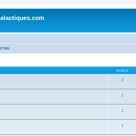
alactiques.com
2 l'AG
SUJETS
2
1
1
1