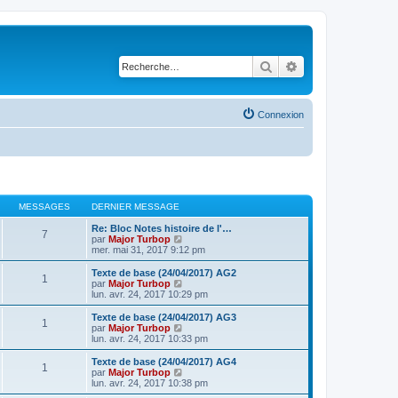
Rechercher
Recherche avancé
Connexion
MESSAGES
DERNIER MESSAGE
Re: Bloc Notes histoire de l'…
7
V
par
Major Turbop
o
mer. mai 31, 2017 9:12 pm
i
r
Texte de base (24/04/2017) AG2
1
l
V
par
Major Turbop
e
o
lun. avr. 24, 2017 10:29 pm
d
i
e
r
Texte de base (24/04/2017) AG3
1
r
l
V
par
Major Turbop
n
e
o
lun. avr. 24, 2017 10:33 pm
i
d
i
e
e
r
Texte de base (24/04/2017) AG4
r
1
r
l
V
par
Major Turbop
m
n
e
o
lun. avr. 24, 2017 10:38 pm
e
i
d
i
s