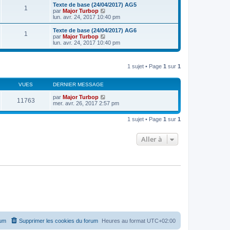
e
e
r
Texte de base (24/04/2017) AG5
s
r
1
r
l
V
par
Major Turbop
a
m
n
e
o
lun. avr. 24, 2017 10:40 pm
g
e
i
d
i
e
s
e
e
r
Texte de base (24/04/2017) AG6
s
r
1
r
l
V
par
Major Turbop
a
m
n
e
o
lun. avr. 24, 2017 10:40 pm
g
e
i
d
i
e
s
e
e
r
s
r
r
l
a
m
n
1 sujet • Page
1
sur
1
e
g
e
i
d
e
s
e
e
s
r
VUES
DERNIER MESSAGE
r
a
m
n
g
e
par
Major Turbop
i
11763
e
s
mer. avr. 26, 2017 2:57 pm
e
s
r
a
m
1 sujet • Page
1
sur
1
g
e
e
s
s
Aller à
a
g
e
rum
Supprimer les cookies du forum
Heures au format
UTC+02:00