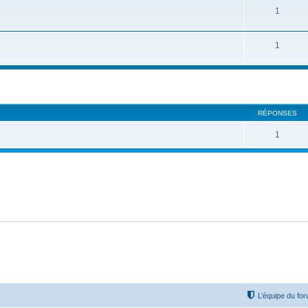
1
1
cher
cherche avancée
RÉPONSES
1
L’équipe du fo