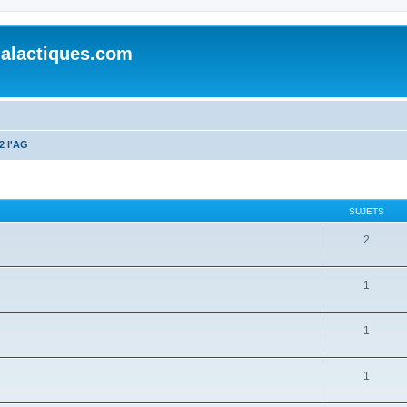
alactiques.com
2 l'AG
SUJETS
2
1
1
1