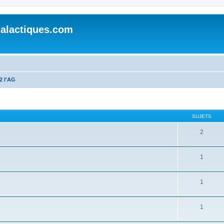
alactiques.com
2 l'AG
SUJETS
2
1
1
1