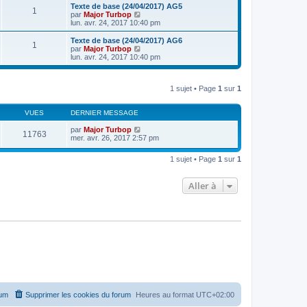
e
e
r
Texte de base (24/04/2017) AG5
s
r
1
r
l
V
par
Major Turbop
a
m
n
e
o
lun. avr. 24, 2017 10:40 pm
g
e
i
d
i
e
s
e
e
r
Texte de base (24/04/2017) AG6
s
r
1
r
l
V
par
Major Turbop
a
m
n
e
o
lun. avr. 24, 2017 10:40 pm
g
e
i
d
i
e
s
e
e
r
s
r
r
l
a
m
n
1 sujet • Page
1
sur
1
e
g
e
i
d
e
s
e
e
s
r
VUES
DERNIER MESSAGE
r
a
m
n
g
e
par
Major Turbop
i
11763
e
s
mer. avr. 26, 2017 2:57 pm
e
s
r
a
m
1 sujet • Page
1
sur
1
g
e
e
s
s
Aller à
a
g
e
rum
Supprimer les cookies du forum
Heures au format
UTC+02:00