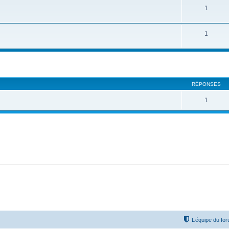
1
1
cher
cherche avancée
RÉPONSES
1
L’équipe du fo