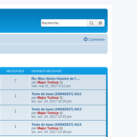
Rechercher
Recherche avancé
Connexion
MESSAGES
DERNIER MESSAGE
Re: Bloc Notes histoire de l'…
7
V
par
Major Turbop
o
mer. mai 31, 2017 9:12 pm
i
r
Texte de base (24/04/2017) AG2
1
l
V
par
Major Turbop
e
o
lun. avr. 24, 2017 10:29 pm
d
i
e
r
Texte de base (24/04/2017) AG3
1
r
l
V
par
Major Turbop
n
e
o
lun. avr. 24, 2017 10:33 pm
i
d
i
e
e
r
Texte de base (24/04/2017) AG4
r
1
r
l
V
par
Major Turbop
m
n
e
o
lun. avr. 24, 2017 10:38 pm
e
i
d
i
s