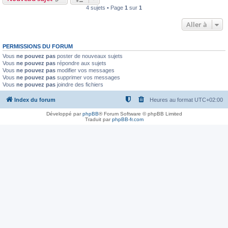
4 sujets • Page
1
sur
1
Aller à
PERMISSIONS DU FORUM
Vous
ne pouvez pas
poster de nouveaux sujets
Vous
ne pouvez pas
répondre aux sujets
Vous
ne pouvez pas
modifier vos messages
Vous
ne pouvez pas
supprimer vos messages
Vous
ne pouvez pas
joindre des fichiers
Index du forum
Heures au format
UTC+02:00
Développé par
phpBB
® Forum Software © phpBB Limited
Traduit par
phpBB-fr.com