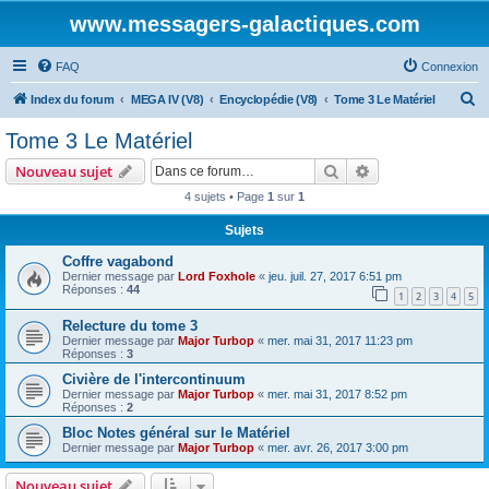
www.messagers-galactiques.com
FAQ
Connexion
R
Index du forum
MEGA IV (V8)
Encyclopédie (V8)
Tome 3 Le Matériel
e
Tome 3 Le Matériel
c
Rechercher
Recherche avanc
Nouveau sujet
h
4 sujets • Page
1
sur
1
e
Sujets
r
c
Coffre vagabond
Dernier message par
Lord Foxhole
«
jeu. juil. 27, 2017 6:51 pm
h
Réponses :
44
1
2
3
4
5
e
Relecture du tome 3
r
Dernier message par
Major Turbop
«
mer. mai 31, 2017 11:23 pm
Réponses :
3
Civière de l'intercontinuum
Dernier message par
Major Turbop
«
mer. mai 31, 2017 8:52 pm
Réponses :
2
Bloc Notes général sur le Matériel
Dernier message par
Major Turbop
«
mer. avr. 26, 2017 3:00 pm
Nouveau sujet