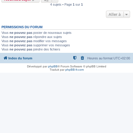
4 sujets • Page
1
sur
1
Aller à
PERMISSIONS DU FORUM
Vous
ne pouvez pas
poster de nouveaux sujets
Vous
ne pouvez pas
répondre aux sujets
Vous
ne pouvez pas
modifier vos messages
Vous
ne pouvez pas
supprimer vos messages
Vous
ne pouvez pas
joindre des fichiers
Index du forum
Heures au format
UTC+02:00
Développé par
phpBB
® Forum Software © phpBB Limited
Traduit par
phpBB-fr.com