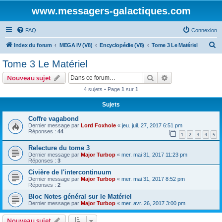
www.messagers-galactiques.com
FAQ
Connexion
R
Index du forum
MEGA IV (V8)
Encyclopédie (V8)
Tome 3 Le Matériel
e
Tome 3 Le Matériel
c
Rechercher
Recherche avanc
Nouveau sujet
h
4 sujets • Page
1
sur
1
e
Sujets
r
c
Coffre vagabond
Dernier message par
Lord Foxhole
«
jeu. juil. 27, 2017 6:51 pm
h
Réponses :
44
1
2
3
4
5
e
Relecture du tome 3
r
Dernier message par
Major Turbop
«
mer. mai 31, 2017 11:23 pm
Réponses :
3
Civière de l'intercontinuum
Dernier message par
Major Turbop
«
mer. mai 31, 2017 8:52 pm
Réponses :
2
Bloc Notes général sur le Matériel
Dernier message par
Major Turbop
«
mer. avr. 26, 2017 3:00 pm
Nouveau sujet