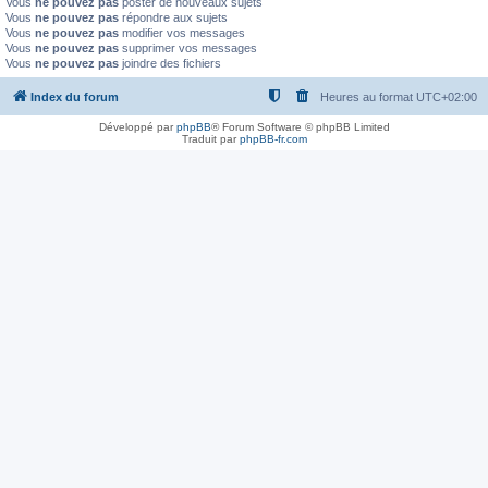
Vous
ne pouvez pas
poster de nouveaux sujets
Vous
ne pouvez pas
répondre aux sujets
Vous
ne pouvez pas
modifier vos messages
Vous
ne pouvez pas
supprimer vos messages
Vous
ne pouvez pas
joindre des fichiers
Index du forum
Heures au format
UTC+02:00
Développé par
phpBB
® Forum Software © phpBB Limited
Traduit par
phpBB-fr.com