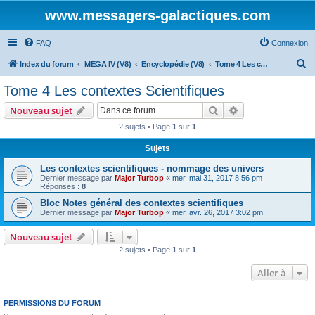
www.messagers-galactiques.com
FAQ
Connexion
R
Index du forum
MEGA IV (V8)
Encyclopédie (V8)
Tome 4 Les contextes Scientifiques
e
Tome 4 Les contextes Scientifiques
c
Rechercher
Recherche avanc
Nouveau sujet
h
2 sujets • Page
1
sur
1
e
Sujets
r
c
Les contextes scientifiques - nommage des univers
Dernier message par
Major Turbop
«
mer. mai 31, 2017 8:56 pm
h
Réponses :
8
e
Bloc Notes général des contextes scientifiques
Dernier message par
Major Turbop
«
mer. avr. 26, 2017 3:02 pm
r
Nouveau sujet
2 sujets • Page
1
sur
1
Aller à
PERMISSIONS DU FORUM