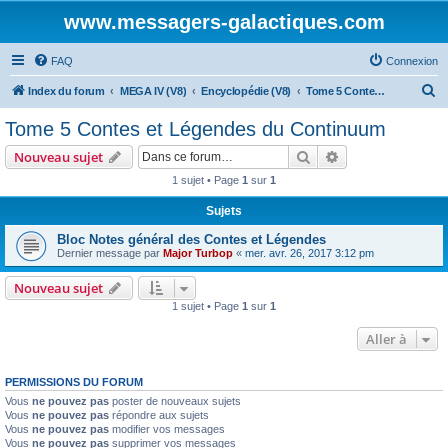
www.messagers-galactiques.com
FAQ
Connexion
R
Index du forum
MEGA IV (V8)
Encyclopédie (V8)
Tome 5 Contes et Légendes du Continuum
e
Tome 5 Contes et Légendes du Continuum
c
Rechercher
Recherche avanc
Nouveau sujet
h
1 sujet • Page
1
sur
1
e
Sujets
r
c
Bloc Notes général des Contes et Légendes
Dernier message par
Major Turbop
«
mer. avr. 26, 2017 3:12 pm
h
e
Nouveau sujet
1 sujet • Page
1
sur
1
r
Aller à
PERMISSIONS DU FORUM
Vous
ne pouvez pas
poster de nouveaux sujets
Vous
ne pouvez pas
répondre aux sujets
Vous
ne pouvez pas
modifier vos messages
Vous
ne pouvez pas
supprimer vos messages