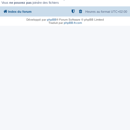
Vous
ne pouvez pas
joindre des fichiers
Index du forum
Heures au format
UTC+02:00
Développé par
phpBB
® Forum Software © phpBB Limited
Traduit par
phpBB-fr.com