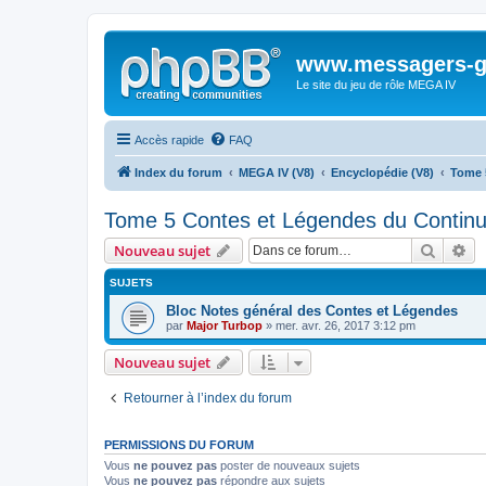
www.messagers-g
Le site du jeu de rôle MEGA IV
Accès rapide
FAQ
Index du forum
MEGA IV (V8)
Encyclopédie (V8)
Tome 
Tome 5 Contes et Légendes du Contin
Recher
Re
Nouveau sujet
SUJETS
Bloc Notes général des Contes et Légendes
par
Major Turbop
» mer. avr. 26, 2017 3:12 pm
Nouveau sujet
Retourner à l’index du forum
PERMISSIONS DU FORUM
Vous
ne pouvez pas
poster de nouveaux sujets
Vous
ne pouvez pas
répondre aux sujets