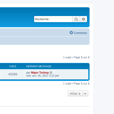
Rechercher
Recherche avancé
Connexion
1 sujet • Page
1
sur
1
VUES
DERNIER MESSAGE
par
Major Turbop
45266
mer. avr. 26, 2017 3:12 pm
1 sujet • Page
1
sur
1
Aller à