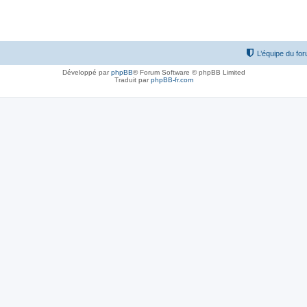
L’équipe du fo
Développé par
phpBB
® Forum Software © phpBB Limited
Traduit par
phpBB-fr.com