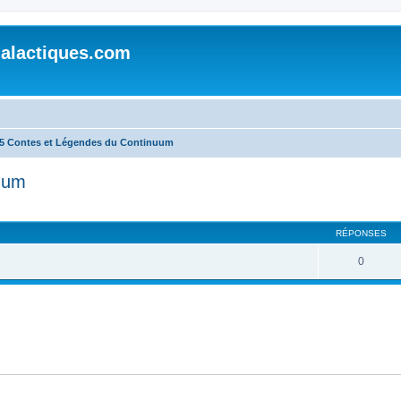
alactiques.com
5 Contes et Légendes du Continuum
uum
cher
cherche avancée
RÉPONSES
0