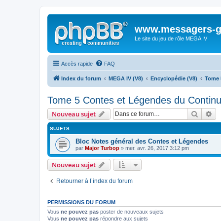
www.messagers-g
Le site du jeu de rôle MEGA IV
Accès rapide
FAQ
Index du forum
MEGA IV (V8)
Encyclopédie (V8)
Tome 
Tome 5 Contes et Légendes du Contin
Recher
Re
Nouveau sujet
SUJETS
Bloc Notes général des Contes et Légendes
par
Major Turbop
» mer. avr. 26, 2017 3:12 pm
Nouveau sujet
Retourner à l’index du forum
PERMISSIONS DU FORUM
Vous
ne pouvez pas
poster de nouveaux sujets
Vous
ne pouvez pas
répondre aux sujets