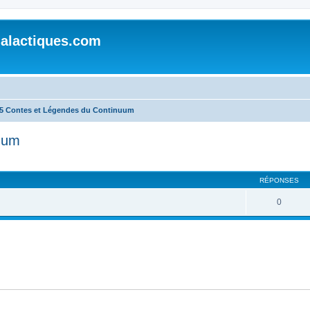
alactiques.com
5 Contes et Légendes du Continuum
uum
cher
cherche avancée
RÉPONSES
0