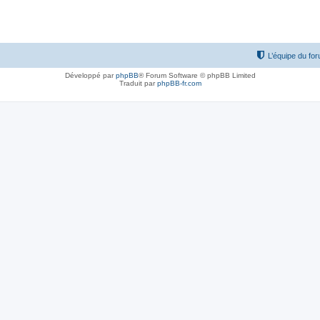
L’équipe du fo
Développé par
phpBB
® Forum Software © phpBB Limited
Traduit par
phpBB-fr.com