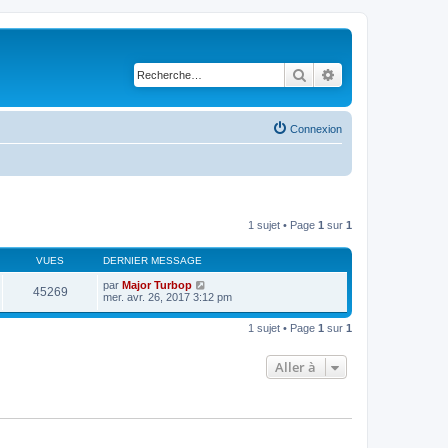
Rechercher
Recherche avancé
Connexion
1 sujet • Page
1
sur
1
VUES
DERNIER MESSAGE
par
Major Turbop
45269
mer. avr. 26, 2017 3:12 pm
1 sujet • Page
1
sur
1
Aller à