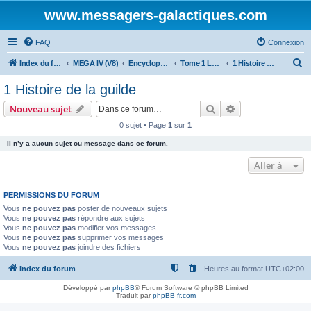
www.messagers-galactiques.com
FAQ
Connexion
R
Index du forum
MEGA IV (V8)
Encyclopédie (V8)
Tome 1 La Guilde
1 Histoire de la guilde
e
1 Histoire de la guilde
c
Rechercher
Recherche avanc
Nouveau sujet
h
0 sujet • Page
1
sur
1
e
Il n’y a aucun sujet ou message dans ce forum.
r
c
Aller à
h
PERMISSIONS DU FORUM
e
Vous
ne pouvez pas
poster de nouveaux sujets
r
Vous
ne pouvez pas
répondre aux sujets
Vous
ne pouvez pas
modifier vos messages
Vous
ne pouvez pas
supprimer vos messages
Vous
ne pouvez pas
joindre des fichiers
Index du forum
Heures au format
UTC+02:00
Développé par
phpBB
® Forum Software © phpBB Limited
Traduit par
phpBB-fr.com