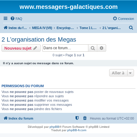
www.messagers-galactiques.com
FAQ
Connexion
R
Index du forum
MEGA IV (V8)
Encyclopédie (V8)
Tome 1 La Guilde
2 L'organisation des Megas
e
2 L'organisation des Megas
c
Rechercher
Recherche avanc
Nouveau sujet
h
0 sujet • Page
1
sur
1
e
Il n’y a aucun sujet ou message dans ce forum.
r
c
Aller à
h
PERMISSIONS DU FORUM
e
Vous
ne pouvez pas
poster de nouveaux sujets
r
Vous
ne pouvez pas
répondre aux sujets
Vous
ne pouvez pas
modifier vos messages
Vous
ne pouvez pas
supprimer vos messages
Vous
ne pouvez pas
joindre des fichiers
Index du forum
Heures au format
UTC+02:00
Développé par
phpBB
® Forum Software © phpBB Limited
Traduit par
phpBB-fr.com