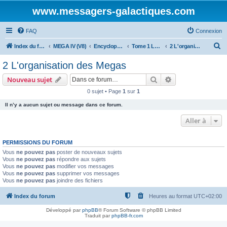
www.messagers-galactiques.com
FAQ
Connexion
R
Index du forum
MEGA IV (V8)
Encyclopédie (V8)
Tome 1 La Guilde
2 L'organisation des Megas
e
2 L'organisation des Megas
c
Rechercher
Recherche avanc
Nouveau sujet
h
0 sujet • Page
1
sur
1
e
Il n’y a aucun sujet ou message dans ce forum.
r
c
Aller à
h
PERMISSIONS DU FORUM
e
Vous
ne pouvez pas
poster de nouveaux sujets
r
Vous
ne pouvez pas
répondre aux sujets
Vous
ne pouvez pas
modifier vos messages
Vous
ne pouvez pas
supprimer vos messages
Vous
ne pouvez pas
joindre des fichiers
Index du forum
Heures au format
UTC+02:00
Développé par
phpBB
® Forum Software © phpBB Limited
Traduit par
phpBB-fr.com