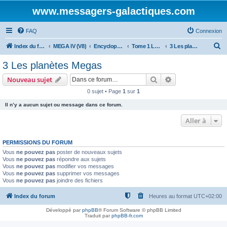
www.messagers-galactiques.com
FAQ
Connexion
R
Index du forum
MEGA IV (V8)
Encyclopédie (V8)
Tome 1 La Guilde
3 Les planètes Megas
e
3 Les planètes Megas
c
Rechercher
Recherche avanc
Nouveau sujet
h
0 sujet • Page
1
sur
1
e
Il n’y a aucun sujet ou message dans ce forum.
r
c
Aller à
h
PERMISSIONS DU FORUM
e
Vous
ne pouvez pas
poster de nouveaux sujets
r
Vous
ne pouvez pas
répondre aux sujets
Vous
ne pouvez pas
modifier vos messages
Vous
ne pouvez pas
supprimer vos messages
Vous
ne pouvez pas
joindre des fichiers
Index du forum
Heures au format
UTC+02:00
Développé par
phpBB
® Forum Software © phpBB Limited
Traduit par
phpBB-fr.com