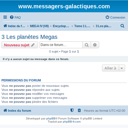
www.messagers-galactiques.com
FAQ
Connexion
R
Index du forum
MEGA IV (V8)
Encyclopédie (V8)
Tome 1 La Guilde
3 Les planètes Megas
e
3 Les planètes Megas
c
Rechercher
Recherche avanc
Nouveau sujet
h
0 sujet • Page
1
sur
1
e
Il n’y a aucun sujet ou message dans ce forum.
r
c
Aller à
h
PERMISSIONS DU FORUM
e
Vous
ne pouvez pas
poster de nouveaux sujets
r
Vous
ne pouvez pas
répondre aux sujets
Vous
ne pouvez pas
modifier vos messages
Vous
ne pouvez pas
supprimer vos messages
Vous
ne pouvez pas
joindre des fichiers
Index du forum
Heures au format
UTC+02:00
Développé par
phpBB
® Forum Software © phpBB Limited
Traduit par
phpBB-fr.com