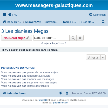
www.messagers-galactiques.com
FAQ
Connexion
R
Index du forum
MEGA IV (V8)
Encyclopédie (V8)
Tome 1 La Guilde
3 Les planètes Megas
e
3 Les planètes Megas
c
Rechercher
Recherche avanc
Nouveau sujet
h
0 sujet • Page
1
sur
1
e
Il n’y a aucun sujet ou message dans ce forum.
r
c
Aller à
h
PERMISSIONS DU FORUM
e
Vous
ne pouvez pas
poster de nouveaux sujets
r
Vous
ne pouvez pas
répondre aux sujets
Vous
ne pouvez pas
modifier vos messages
Vous
ne pouvez pas
supprimer vos messages
Vous
ne pouvez pas
joindre des fichiers
Index du forum
Heures au format
UTC+02:00
Développé par
phpBB
® Forum Software © phpBB Limited
Traduit par
phpBB-fr.com