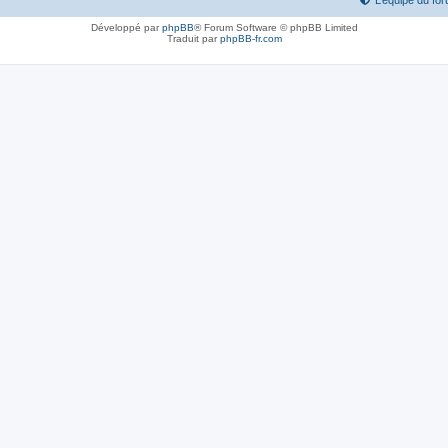
L’équipe du fo
Développé par
phpBB
® Forum Software © phpBB Limited
Traduit par
phpBB-fr.com