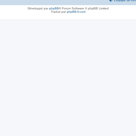
L’équipe du fo
Développé par
phpBB
® Forum Software © phpBB Limited
Traduit par
phpBB-fr.com