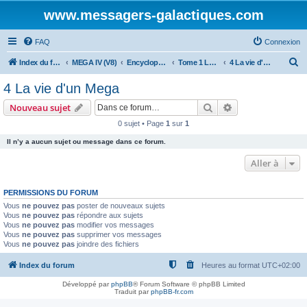
www.messagers-galactiques.com
FAQ
Connexion
R
Index du forum
MEGA IV (V8)
Encyclopédie (V8)
Tome 1 La Guilde
4 La vie d'un Mega
e
4 La vie d'un Mega
c
Rechercher
Recherche avanc
Nouveau sujet
h
0 sujet • Page
1
sur
1
e
Il n’y a aucun sujet ou message dans ce forum.
r
c
Aller à
h
PERMISSIONS DU FORUM
e
Vous
ne pouvez pas
poster de nouveaux sujets
r
Vous
ne pouvez pas
répondre aux sujets
Vous
ne pouvez pas
modifier vos messages
Vous
ne pouvez pas
supprimer vos messages
Vous
ne pouvez pas
joindre des fichiers
Index du forum
Heures au format
UTC+02:00
Développé par
phpBB
® Forum Software © phpBB Limited
Traduit par
phpBB-fr.com