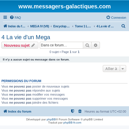
www.messagers-galactiques.com
FAQ
Connexion
R
Index du forum
MEGA IV (V8)
Encyclopédie (V8)
Tome 1 La Guilde
4 La vie d'un Mega
e
4 La vie d'un Mega
c
Rechercher
Recherche avanc
Nouveau sujet
h
0 sujet • Page
1
sur
1
e
Il n’y a aucun sujet ou message dans ce forum.
r
c
Aller à
h
PERMISSIONS DU FORUM
e
Vous
ne pouvez pas
poster de nouveaux sujets
r
Vous
ne pouvez pas
répondre aux sujets
Vous
ne pouvez pas
modifier vos messages
Vous
ne pouvez pas
supprimer vos messages
Vous
ne pouvez pas
joindre des fichiers
Index du forum
Heures au format
UTC+02:00
Développé par
phpBB
® Forum Software © phpBB Limited
Traduit par
phpBB-fr.com