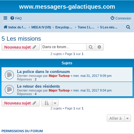
www.messagers-galactiques.com
FAQ
Connexion
R
Index du forum
MEGA IV (V8)
Encyclopédie (V8)
Tome 1 La Guilde
5 Les missions
e
5 Les missions
c
Rechercher
Recherche avanc
Nouveau sujet
h
2 sujets • Page
1
sur
1
e
Sujets
r
c
La police dans le continuum
Dernier message par
Major Turbop
«
mer. mai 31, 2017 9:09 pm
h
Réponses :
2
e
Le retour des résidents
Dernier message par
Major Turbop
«
mer. mai 31, 2017 9:04 pm
r
Réponses :
4
Nouveau sujet
2 sujets • Page
1
sur
1
Aller à
PERMISSIONS DU FORUM