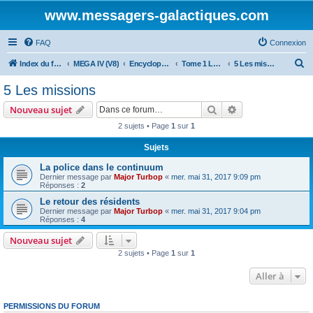
www.messagers-galactiques.com
FAQ
Connexion
R
Index du forum
MEGA IV (V8)
Encyclopédie (V8)
Tome 1 La Guilde
5 Les missions
e
5 Les missions
c
Rechercher
Recherche avanc
Nouveau sujet
h
2 sujets • Page
1
sur
1
e
Sujets
r
c
La police dans le continuum
Dernier message par
Major Turbop
«
mer. mai 31, 2017 9:09 pm
h
Réponses :
2
e
Le retour des résidents
Dernier message par
Major Turbop
«
mer. mai 31, 2017 9:04 pm
r
Réponses :
4
Nouveau sujet
2 sujets • Page
1
sur
1
Aller à
PERMISSIONS DU FORUM