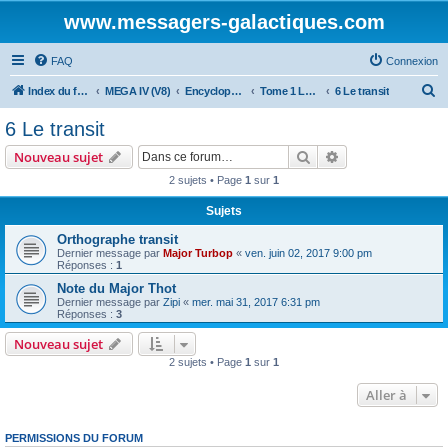
www.messagers-galactiques.com
FAQ
Connexion
R
Index du forum
MEGA IV (V8)
Encyclopédie (V8)
Tome 1 La Guilde
6 Le transit
e
6 Le transit
c
Rechercher
Recherche avanc
Nouveau sujet
h
2 sujets • Page
1
sur
1
e
Sujets
r
c
Orthographe transit
Dernier message par
Major Turbop
«
ven. juin 02, 2017 9:00 pm
h
Réponses :
1
e
Note du Major Thot
Dernier message par
Zipi
«
mer. mai 31, 2017 6:31 pm
r
Réponses :
3
Nouveau sujet
2 sujets • Page
1
sur
1
Aller à
PERMISSIONS DU FORUM