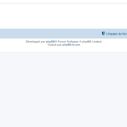
L’équipe du fo
Développé par
phpBB
® Forum Software © phpBB Limited
Traduit par
phpBB-fr.com