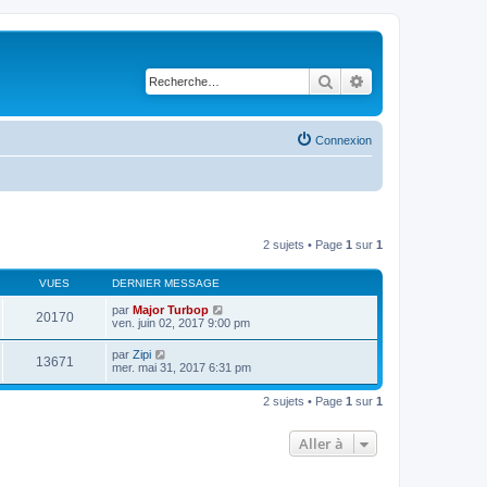
Rechercher
Recherche avancé
Connexion
2 sujets • Page
1
sur
1
VUES
DERNIER MESSAGE
par
Major Turbop
20170
ven. juin 02, 2017 9:00 pm
par
Zipi
13671
mer. mai 31, 2017 6:31 pm
2 sujets • Page
1
sur
1
Aller à