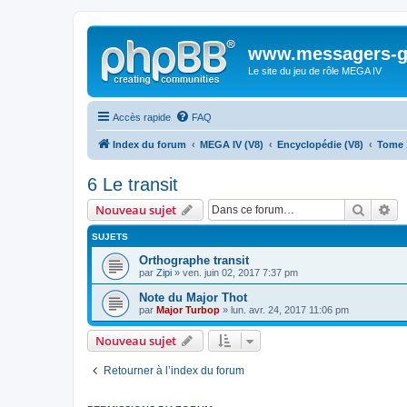
www.messagers-g
Le site du jeu de rôle MEGA IV
Accès rapide
FAQ
Index du forum
MEGA IV (V8)
Encyclopédie (V8)
Tome 
6 Le transit
Recher
Re
Nouveau sujet
SUJETS
Orthographe transit
par
Zipi
» ven. juin 02, 2017 7:37 pm
Note du Major Thot
par
Major Turbop
» lun. avr. 24, 2017 11:06 pm
Nouveau sujet
Retourner à l’index du forum