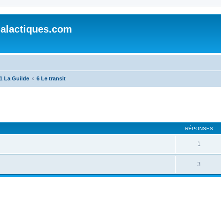
alactiques.com
1 La Guilde
6 Le transit
cher
cherche avancée
RÉPONSES
1
3